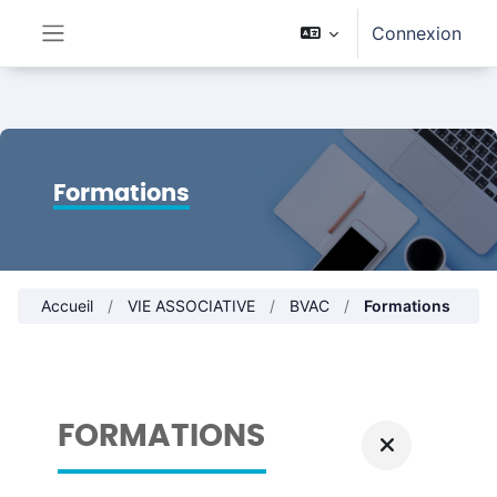
Passer au contenu principal
Connexion
Panneau latéral
Formations
Accueil
VIE ASSOCIATIVE
BVAC
Formations
FORMATIONS