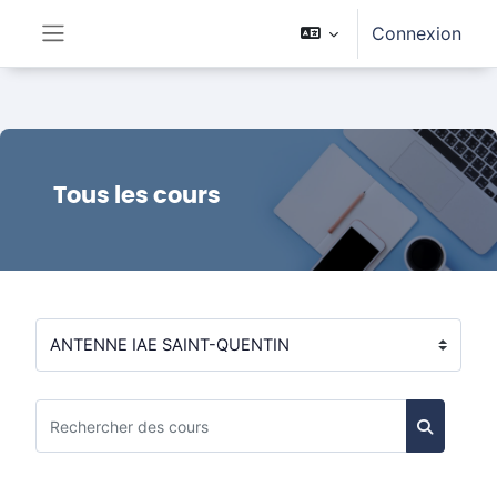
Passer au contenu principal
Connexion
Panneau latéral
Tous les cours
Catégories de cours
Rechercher des cours
Recherc