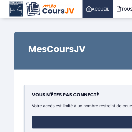
Passer au contenu principal
ACCUEIL
TOUS
MesCoursJV
VOUS N'ÊTES PAS CONNECTÉ
Votre accès est limité à un nombre restreint de cou