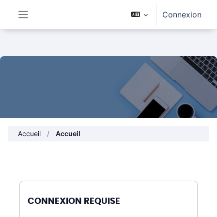
Passer au contenu principal
Connexion
Panneau latéral
Accueil
Accueil
CONNEXION REQUISE