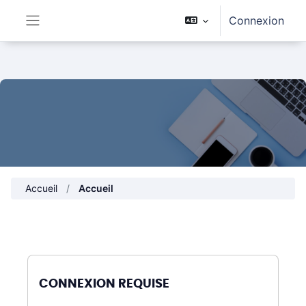
Passer au contenu principal
Connexion
Panneau latéral
Accueil
Accueil
CONNEXION REQUISE