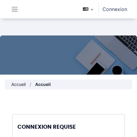
Passer au contenu principal
Connexion
Panneau latéral
Accueil
Accueil
CONNEXION REQUISE