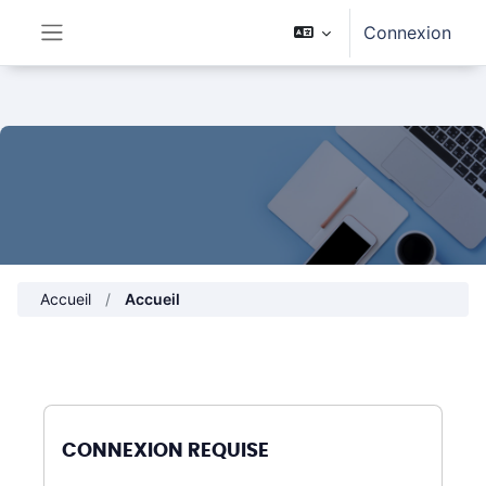
Passer au contenu principal
Connexion
Panneau latéral
Accueil
Accueil
CONNEXION REQUISE