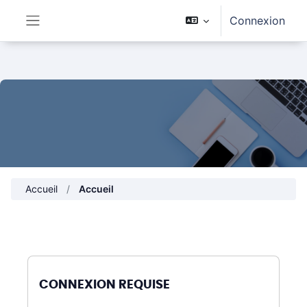
Passer au contenu principal
Connexion
Panneau latéral
Accueil
Accueil
CONNEXION REQUISE