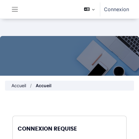
Passer au contenu principal
Connexion
Panneau latéral
Accueil
Accueil
CONNEXION REQUISE