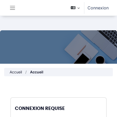
Passer au contenu principal
Connexion
Panneau latéral
Accueil
Accueil
CONNEXION REQUISE