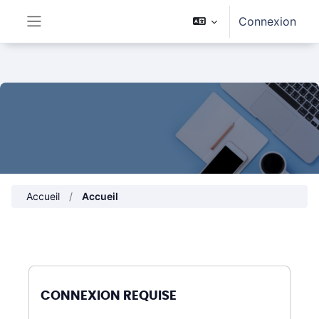
Passer au contenu principal
Connexion
Panneau latéral
Accueil
Accueil
CONNEXION REQUISE