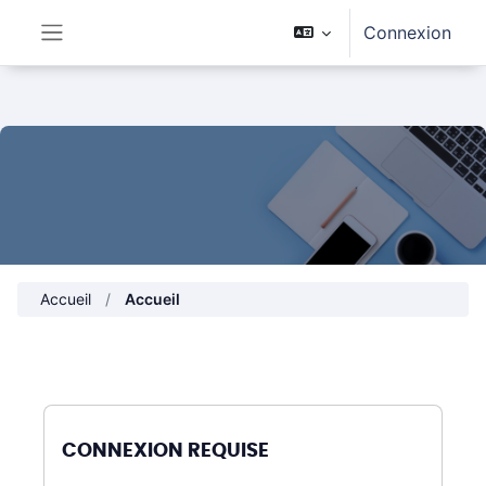
Passer au contenu principal
Connexion
Panneau latéral
Accueil
Accueil
CONNEXION REQUISE