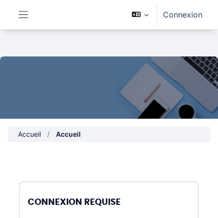
Passer au contenu principal
Connexion
Panneau latéral
Accueil
Accueil
CONNEXION REQUISE