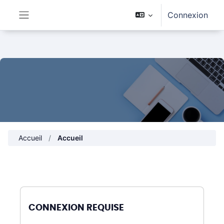
Passer au contenu principal
Connexion
Panneau latéral
Accueil
Accueil
CONNEXION REQUISE