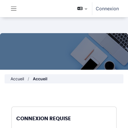
Passer au contenu principal
Connexion
Panneau latéral
Accueil
Accueil
CONNEXION REQUISE