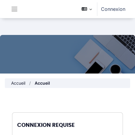
Passer au contenu principal
Connexion
Panneau latéral
Accueil
Accueil
CONNEXION REQUISE