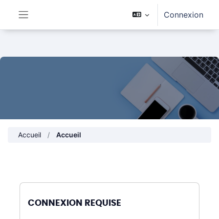
Passer au contenu principal
Connexion
Panneau latéral
Accueil
Accueil
CONNEXION REQUISE