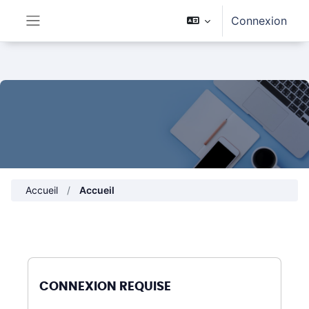
Passer au contenu principal
Connexion
Panneau latéral
Accueil
Accueil
CONNEXION REQUISE