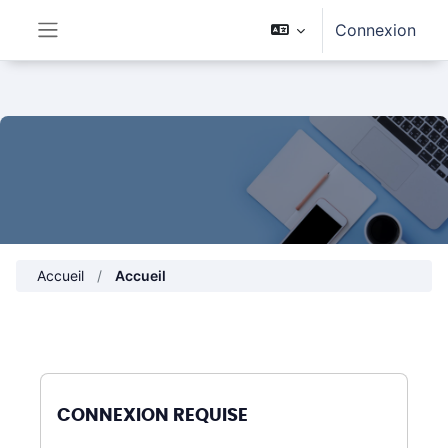
Passer au contenu principal
Connexion
Panneau latéral
Accueil
Accueil
CONNEXION REQUISE