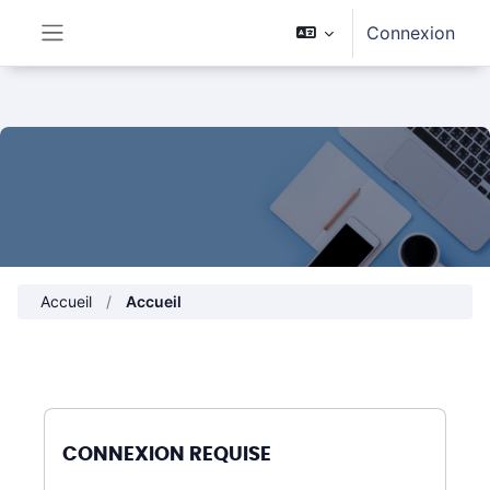
Passer au contenu principal
Connexion
Panneau latéral
Accueil
Accueil
CONNEXION REQUISE