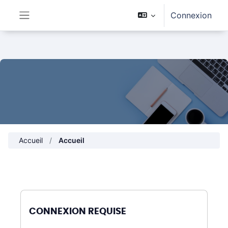
Passer au contenu principal
Connexion
Panneau latéral
Accueil
Accueil
CONNEXION REQUISE