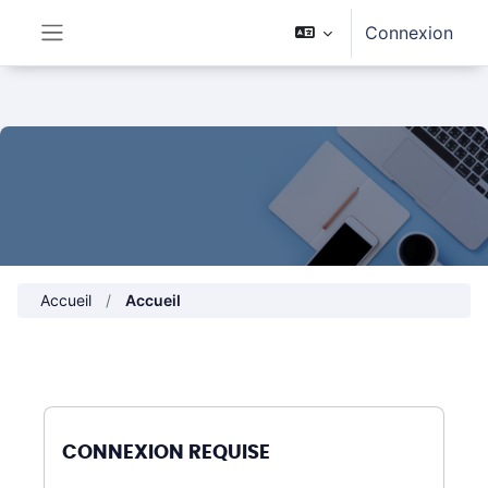
Passer au contenu principal
Connexion
Panneau latéral
Accueil
Accueil
CONNEXION REQUISE