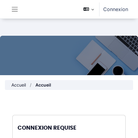
Passer au contenu principal
Connexion
Panneau latéral
Accueil
Accueil
CONNEXION REQUISE