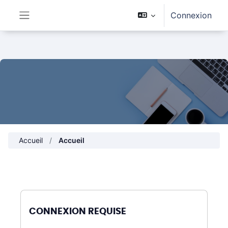
Passer au contenu principal
Connexion
Panneau latéral
Accueil
Accueil
CONNEXION REQUISE