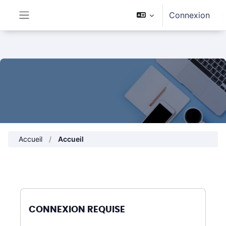
Passer au contenu principal
Connexion
Panneau latéral
Accueil
Accueil
CONNEXION REQUISE