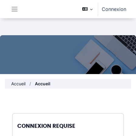
Passer au contenu principal
Connexion
Panneau latéral
Accueil
Accueil
CONNEXION REQUISE