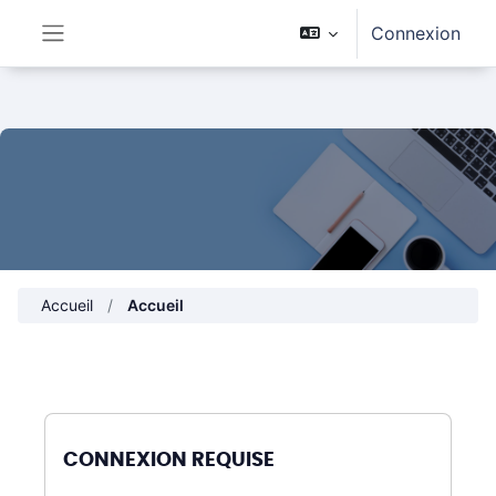
Passer au contenu principal
Connexion
Panneau latéral
Accueil
Accueil
CONNEXION REQUISE