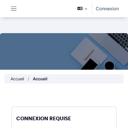
Passer au contenu principal
Connexion
Panneau latéral
Accueil
Accueil
CONNEXION REQUISE