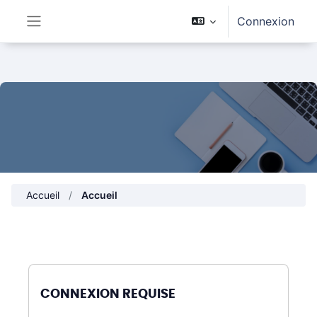
Passer au contenu principal
Connexion
Panneau latéral
Accueil
Accueil
CONNEXION REQUISE