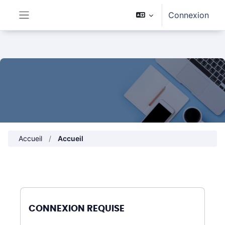
Passer au contenu principal
Connexion
Panneau latéral
Accueil
Accueil
CONNEXION REQUISE