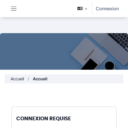
Passer au contenu principal
Connexion
Panneau latéral
Accueil
Accueil
CONNEXION REQUISE