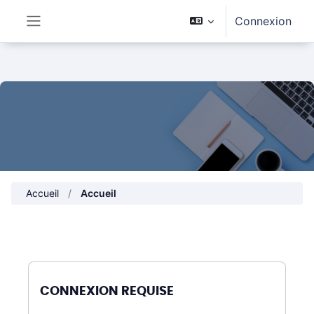
Passer au contenu principal
Connexion
Panneau latéral
Accueil
Accueil
CONNEXION REQUISE