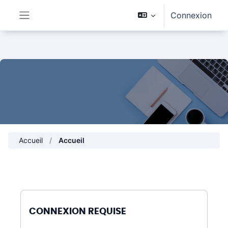
Passer au contenu principal
Connexion
Panneau latéral
Accueil
Accueil
CONNEXION REQUISE