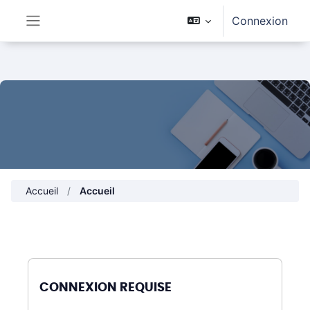
Passer au contenu principal
Connexion
Panneau latéral
Accueil
Accueil
CONNEXION REQUISE