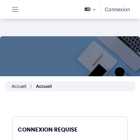
Passer au contenu principal
Connexion
Panneau latéral
Accueil
Accueil
CONNEXION REQUISE