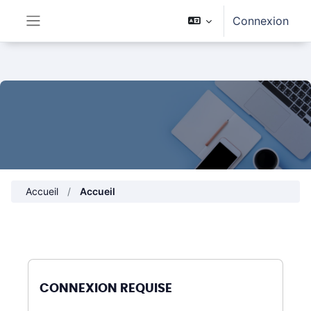
Passer au contenu principal
Connexion
Panneau latéral
Accueil
Accueil
CONNEXION REQUISE