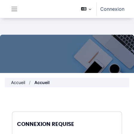
Passer au contenu principal
Connexion
Panneau latéral
Accueil
Accueil
CONNEXION REQUISE