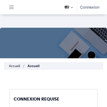
Passer au contenu principal
Connexion
Panneau latéral
Accueil
Accueil
CONNEXION REQUISE