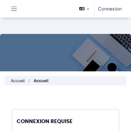
Passer au contenu principal
Connexion
Panneau latéral
Accueil
Accueil
CONNEXION REQUISE