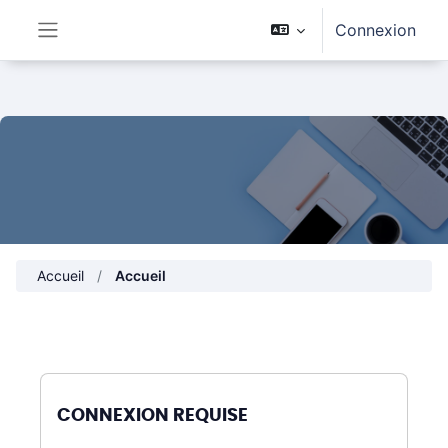
Passer au contenu principal
Connexion
Panneau latéral
Accueil
Accueil
CONNEXION REQUISE