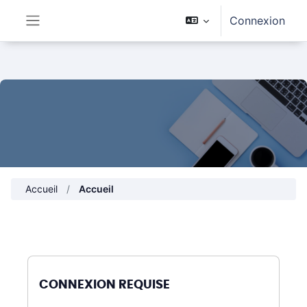
Passer au contenu principal
Connexion
Panneau latéral
Accueil
Accueil
CONNEXION REQUISE