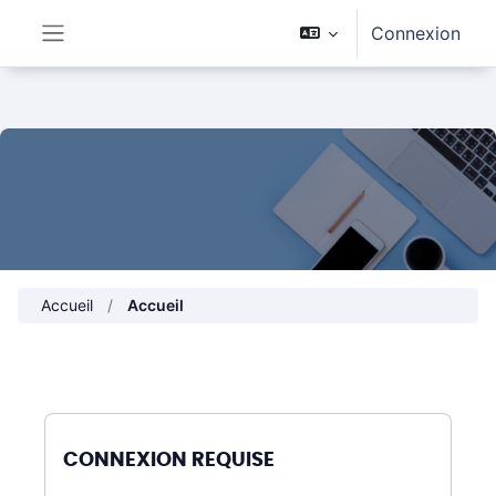
Passer au contenu principal
Connexion
Panneau latéral
Accueil
Accueil
CONNEXION REQUISE