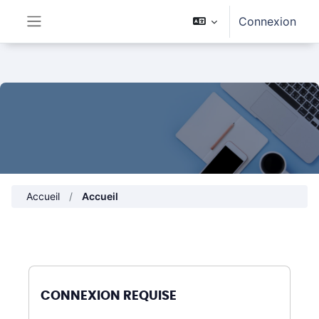
Passer au contenu principal
Connexion
Panneau latéral
Accueil
Accueil
CONNEXION REQUISE