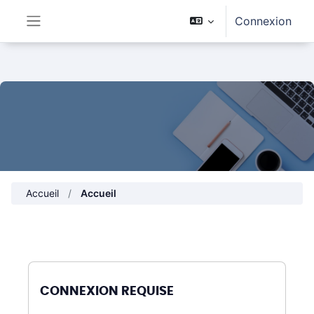
Passer au contenu principal
Connexion
Panneau latéral
Accueil
Accueil
CONNEXION REQUISE