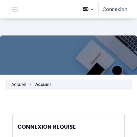
Passer au contenu principal
Connexion
Panneau latéral
Accueil
Accueil
CONNEXION REQUISE