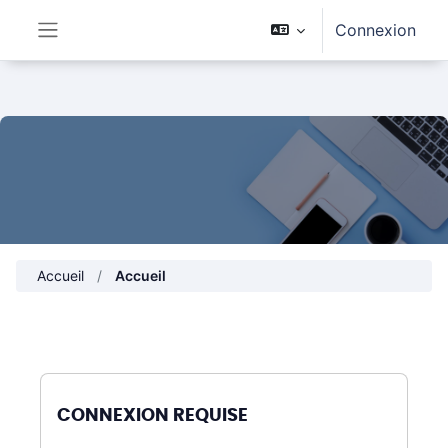
Passer au contenu principal
Connexion
Panneau latéral
Accueil
Accueil
CONNEXION REQUISE