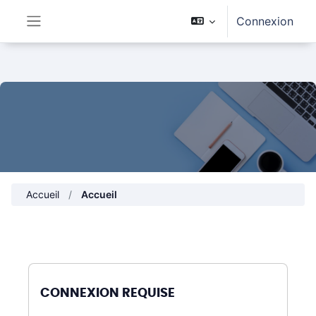
Passer au contenu principal
Connexion
Panneau latéral
Accueil
Accueil
CONNEXION REQUISE