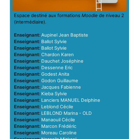
Espace destiné aux formations
Moodle
de niveau 2
(intermédiaire).
Enseignant:
Aupinel Jean Baptiste
Enseignant:
Ballot Sylvie
Enseignant:
Ballot Sylvie
Enseignant:
Chardon Karen
Enseignant:
Dauchet Joséphine
Enseignant:
Dessenne Eric
Enseignant:
Godest Anita
Enseignant:
Godon Guillaume
Enseignant:
Jacques Fabienne
Enseignant:
Kieba Sylvie
Enseignant:
Lanciers MANUEL Delphine
Enseignant:
Leblond Cécile
Enseignant:
LEBLOND Marina - OLD
Enseignant:
Manaouil Cécile
Enseignant:
Marcon Frédéric
Enseignant:
Moreau Caroline