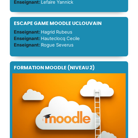
Enseignant:
Lefaire Yannick
ESCAPE GAME MOODLE UCLOUVAIN
Enseignant:
Hagrid Rubeus
Enseignant:
Hauteclocq Cecile
Enseignant:
Rogue Severus
FORMATION MOODLE (NIVEAU 2)