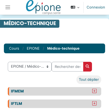
Passer au contenu principal
Connexion
Panneau latéral
MÉDICO-TECHNIQUE
Cours
EPIONE
Médico-technique
Rechercher des cours
Catégories de cours
Rechercher 
Tout déplier
IFMEM
IFTLM