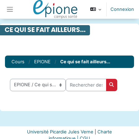
Passer au contenu principal
Connexion
Panneau latéral
CE QUI SE FAIT AILLEURS...
Cours
EPIONE
Ce qui se fait ailleurs...
Rechercher des cours
Catégories de cours
Rechercher 
Université Picardie Jules Verne
|
Charte
informatique |
CGU